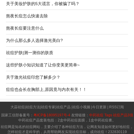
关于美妆护肤的5大谎言，你被骗了吗？
熬夜长痘怎么快速去除
熬夜长痘要注意什么
为什么那么多人选择激光美白?
祛痘护肤|测一测你的肤质
这些护肤小知识知道了让你变美更简单~
关于激光祛痘印您了解多少？
痘痘也会长在胸部上,原因竟与内衣有关！！
大蒜祛痘
|
祛痘方法
|
祛痘专家
|
祛痘产品
|
祛痘小视频
|
今日更新
|
RSS订阅
国家工信部备案号：
粤ICP备18095197号-4
友情链接：
中药祛痘
Tags
祛痘产品3强
中药祛痘产品套装包括：2盒中药祛痘面膜，1盒中药祛痘膏。
祛痘网是知名的祛痘网站，主要介绍了各种祛痘方法，让网友知道如何更好地祛痘，
怎样祛痘才是科学的，从而帮助网友实现祛痘目标，成功祛痘！
232830119