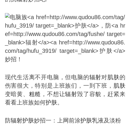
现代生活离不开电脑，但电脑的
辐射
对
肌肤
的
伤害很大，特别是上班族们，一到下班，
肌肤
变暗黄、
粗糙
，不想让
辐射
毁了容貌，赶紧来
看看上班族如何
护肤
。
防
辐射
护肤
妙招一：上网前涂
护肤
乳
液及淡粉