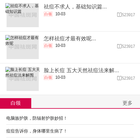
祛痘不求人，基础知识篇...
10-03
白领

523917
怎样祛痘才最有效呢...
10-03
白领

523917
脸上长痘 五大天然祛痘法来解...
10-03
白领

523917
白领
更多
电脑族护肤，防辐射护肤妙招！
痘痘告诉你，身体哪里生病了！