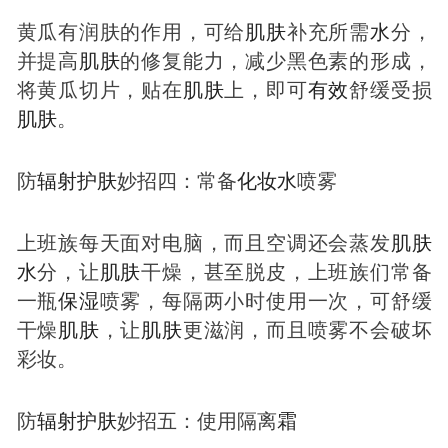
黄瓜有润肤的作用，可给
肌肤
补充所需
水
分，
并提高
肌肤
的修复能力，减少黑色素的形成，
将黄瓜切片，贴在
肌肤
上，即可
有效
舒缓受损
肌肤
。
防
辐射
护肤
妙招四：常备
化妆
水
喷雾
上班族每天面对电脑，而且空调还会蒸发
肌肤
水
分，让
肌肤
干燥，甚至脱皮，上班族们常备
一瓶
保湿
喷雾，每隔两小时使用一次，可舒缓
干燥
肌肤
，让
肌肤
更滋润，而且喷雾不会破坏
彩妆。
防
辐射
护肤
妙招五：使用隔离
霜