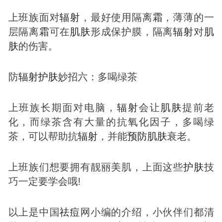
上班族面对
辐射
，最好使用隔离
霜
，薄薄的一
层隔离
霜
可在
肌肤
形成保护膜，隔离
辐射
对
肌
肤
的伤害。
防
辐射
护肤
妙招六：多喝绿茶
上班族长期面对电脑，
辐射
会让
肌肤
提前老
化，而绿茶含有大量的抗氧化因子，多喝绿
茶，可以帮助抗
辐射
，并能
预防
肌肤
衰老。
上班族们想要拥有靓丽美肌，上面这些
护肤
技
巧一定要学会哦!
以上是中国
祛
痘
网小编的介绍，小伙伴们都清