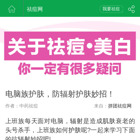
祛痘网
我要祛痘
电脑族护肤，防辐射护肤妙招！
作者：中药祛痘
来自：
拼团祛痘网
上班族每天面对电脑，
辐射
是造成
肌肤
衰老的
头号杀手，上班族如何
护肤
呢?一起来学习下面
的抗
辐射
妙招吧!