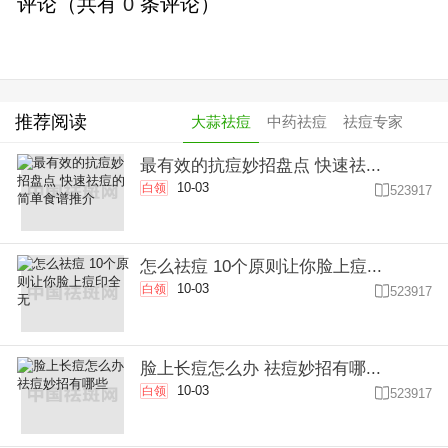
评论（共有
0
条评论）
推荐阅读
大蒜祛痘
中药祛痘
祛痘专家
最有效的抗痘妙招盘点 快速祛...
10-03
白领

523917
怎么祛痘 10个原则让你脸上痘...
10-03
白领

523917
脸上长痘怎么办 祛痘妙招有哪...
10-03
白领

523917