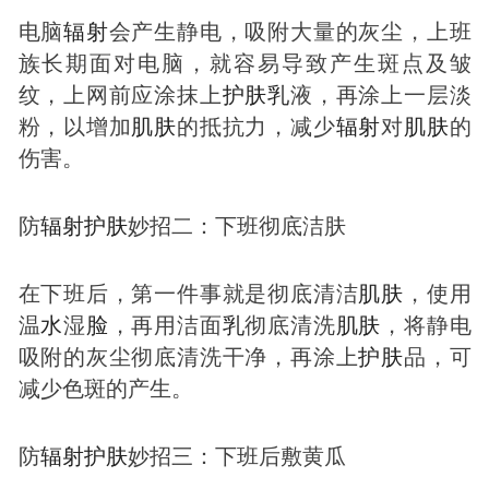
电脑
辐射
会产生静电，吸附大量的灰尘，上班
族长期面对电脑，就容易导致产生斑点及皱
纹，上网前应涂抹上
护肤
乳
液，再涂上一层淡
粉，以增加
肌肤
的抵抗力，减少
辐射
对
肌肤
的
伤害。
防
辐射
护肤
妙招二：下班彻底洁肤
在下班后，第一件事就是彻底清洁
肌肤
，使用
温
水
湿
脸
，再用洁面
乳
彻底清洗
肌肤
，将静电
吸附的灰尘彻底清洗干净，再涂上
护肤
品，可
减少色斑的产生。
防
辐射
护肤
妙招三：下班后敷黄瓜