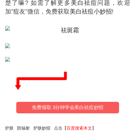
楚了嘛? 如需了解更多
美白
祛
痘
问题，欢迎
加"
痘
友"微信，免费获取
美白
祛
痘
小妙招
!
免费领取 3分钟学会美白祛痘妙招
护肤
防辐射
护肤妙招
点击【
百度搜索本文
】