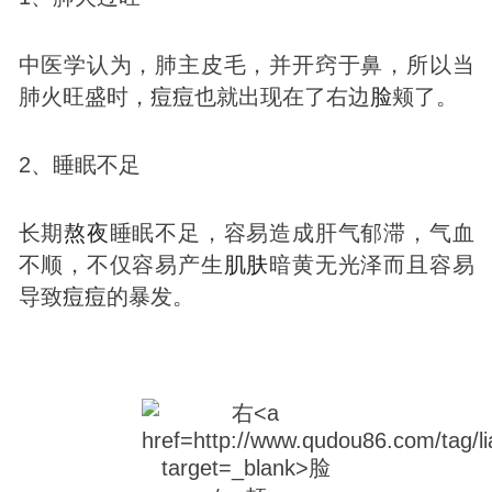
中医学认为，肺主皮毛，并开窍于鼻，所以当
肺火旺盛时，
痘
痘
也就出现在了右边
脸
颊了。
2、睡眠不足
长期
熬夜
睡眠不足，容易造成肝气郁滞，气血
不顺，不仅容易产生
肌肤
暗黄无光泽而且容易
导致
痘
痘
的暴发。