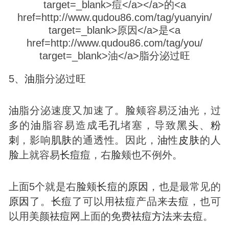
5、
油
脂分泌过旺
油
脂分泌速度又加速了。
脸
颊容易泛
油
光，过
多的
油
脂容易造成
毛孔
堵塞，导致
黑头
、
粉
刺
，影响
肌肤
的通透性。因此，
油
性
皮肤
的人
脸
上就容易
长
痘
痘
，右
脸
颊也不例外。
上面5个就是右
脸
颊
长
痘
的
原因
，也是最常见的
原因
了。
长
痘
了可以用
祛
痘
产品来
去
痘
，也可
以用美颜
祛
痘
网上面的免费
祛
痘
方法
来
去
痘
。