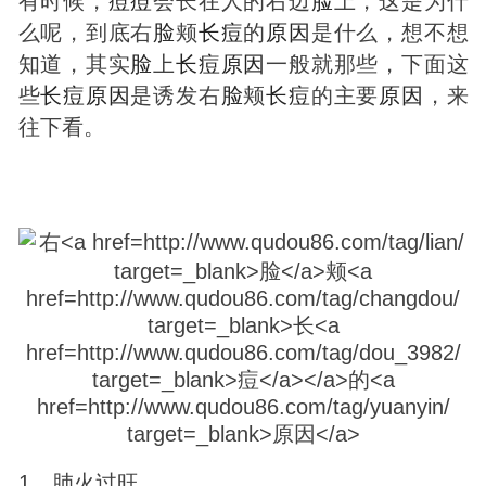
有时候，
痘
痘
会长在人的右边
脸
上，这是为什
么呢，到底右
脸
颊
长
痘
的
原因
是什么，想不想
知道，其实
脸
上
长
痘
原因
一般就那些，下面这
些
长
痘
原因
是诱发右
脸
颊
长
痘
的主要
原因
，来
往下看。
1、肺火过旺