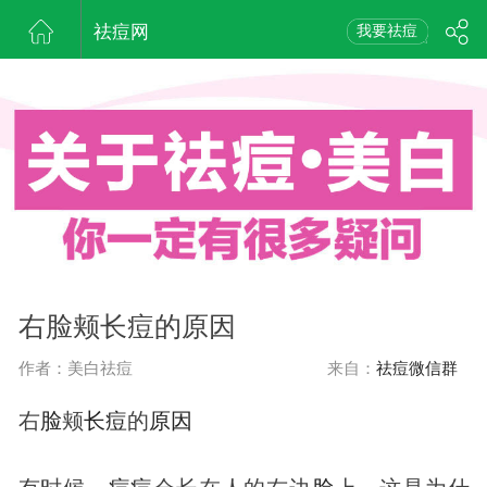
祛痘网
我要祛痘
右脸颊长痘的原因
作者：美白祛痘
来自：
祛痘微信群
右
脸
颊
长
痘
的
原因