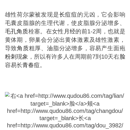
雄性荷尔蒙被发现是
长
痘
痘
的元凶，它会影响
毛囊皮脂腺的生理代谢，使皮脂腺分泌增多、
毛孔
角质
栓塞。在女性
月经
的前1-2周，也就是
黄体期，卵巢会分泌出黄体激素及雄性激素，
导致
角质
粗厚、
油
脂分泌增多，容易产生面疱
粉刺
现象，所以有许多人在周期前7到10天右
脸
容易长
青春
痘
。