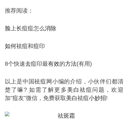
推荐阅读：
脸
上
长
痘
痘
怎么
消除
如何
祛
痘
和
痘
印
8个快速
去
痘
印最
有效
的
方法
(有用)
以上是中国
祛
痘
网小编的介绍，小伙伴们都清
楚了嘛? 如需了解更多
美白
祛
痘
问题，欢迎
加"
痘
友"微信，免费获取
美白
祛
痘
小妙招
!